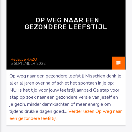
OP WEG NAAR EEN
GEZONDERE LEEFSTIJL
Luister RAZO online
Redactie RAZO
5 SEPTEMBER 2022
Op weg naar een gezondere leefstijl Misschien denk je
al er al jaren over na of schiet het spontaan in je op:
NU! is het tijd voor jouw leefstijl aanpak! Ga stap voor
stap op zoek naar een gezondere versie van jezelf en
je gezin, minder darmklachten of meer energie om
tijdens drukke dagen goed…
Verder lezen
Op weg naar
een gezondere leefstijl