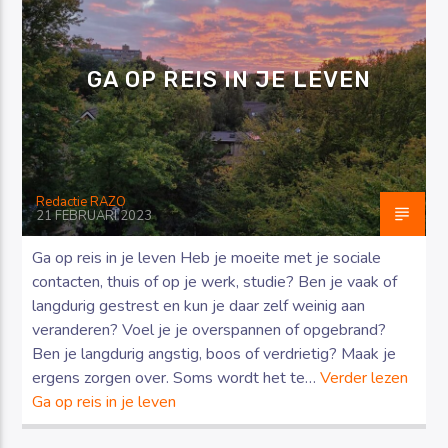
GA OP REIS IN JE LEVEN
Luister RAZO online
Redactie RAZO
21 FEBRUARI 2023
Ga op reis in je leven Heb je moeite met je sociale
contacten, thuis of op je werk, studie? Ben je vaak of
langdurig gestrest en kun je daar zelf weinig aan
veranderen? Voel je je overspannen of opgebrand?
Ben je langdurig angstig, boos of verdrietig? Maak je
ergens zorgen over. Soms wordt het te…
Verder lezen
Ga op reis in je leven