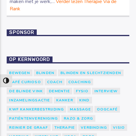
maken met je werk,…
Verder lezen
Therapie Via de
Rank
SPONSOR
OP KERNWOORD
BEWEGEN
BLINDEN
BLINDEN EN SLECHTZIENDEN
Keuze voor hoog contrast
CAFÉ CURIOSO
COACH
COACHING
DE BLINDE VINK
DEMENTIE
FYSIO
INTERVIEW
INZAMELINGSACTIE
KANKER
KIND
KWF KANKERBESTRIJDING
MASSAGE
OOGCAFÉ
PATIËNTENVERENIGING
RAZO & ZORG
REINIER DE GRAAF
THERAPIE
VERBINDING
VISIO