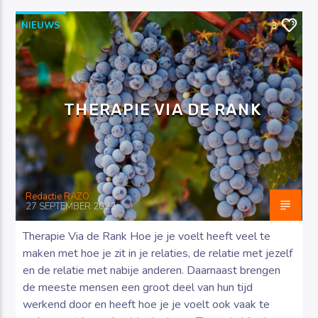
NIEUWS
3
THERAPIE VIA DE RANK
Redactie RAZO
27 SEPTEMBER 2022
Therapie Via de Rank Hoe je je voelt heeft veel te
maken met hoe je zit in je relaties, de relatie met jezelf
en de relatie met nabije anderen. Daarnaast brengen
de meeste mensen een groot deel van hun tijd
werkend door en heeft hoe je je voelt ook vaak te