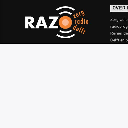
OVER
Zorgradi
radioprog
Reinier d
Delft en 
informatie
Meer wet
PROGRAMMERING
TERUGLUISTEREN
RAZO