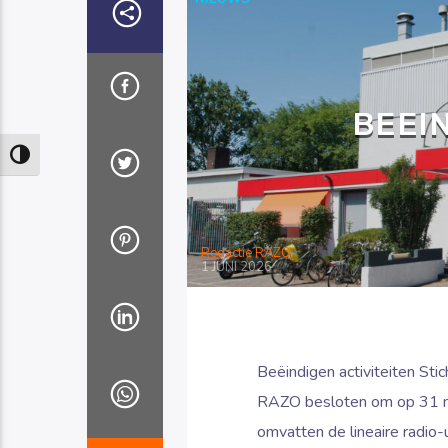
BEEI
Keuze voor hoog contrast
Redactie RAZO
1 JUNI 2026
Beëindigen activiteiten Sti
RAZO besloten om op 31 mei
omvatten de lineaire radio