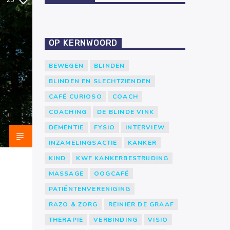
25
OP KERNWOORD
BEWEGEN
BLINDEN
BLINDEN EN SLECHTZIENDEN
CAFÉ CURIOSO
COACH
COACHING
DE BLINDE VINK
DEMENTIE
FYSIO
INTERVIEW
INZAMELINGSACTIE
KANKER
KIND
KWF KANKERBESTRIJDING
MASSAGE
OOGCAFÉ
PATIËNTENVERENIGING
RAZO & ZORG
REINIER DE GRAAF
THERAPIE
VERBINDING
VISIO