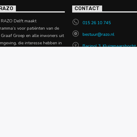
 RAZO
CONTACT
o RAZO Delft maakt
015 26 10 745
ramma’s voor patiënten van de
bestuur@razo.nl
e Graaf Groep en alle inwoners uit
omgeving, die interesse hebben in
Bacinol 3, Kluizenaarsbocht
 uit de zorgsector.
2614 GT, Delft
en over RAZO
NIEUWS
OVER RAZO
CONTACT MET