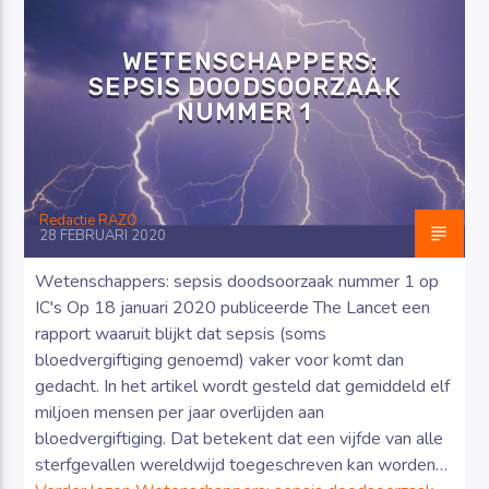
WETENSCHAPPERS:
SEPSIS DOODSOORZAAK
NUMMER 1
Luister RAZO online
Redactie RAZO
28 FEBRUARI 2020
Wetenschappers: sepsis doodsoorzaak nummer 1 op
IC's Op 18 januari 2020 publiceerde The Lancet een
rapport waaruit blijkt dat sepsis (soms
bloedvergiftiging genoemd) vaker voor komt dan
gedacht. In het artikel wordt gesteld dat gemiddeld elf
miljoen mensen per jaar overlijden aan
bloedvergiftiging. Dat betekent dat een vijfde van alle
sterfgevallen wereldwijd toegeschreven kan worden…