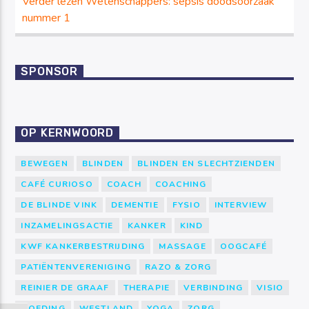
Verder lezen
Wetenschappers: sepsis doodsoorzaak
nummer 1
SPONSOR
OP KERNWOORD
BEWEGEN
BLINDEN
BLINDEN EN SLECHTZIENDEN
CAFÉ CURIOSO
COACH
COACHING
DE BLINDE VINK
DEMENTIE
FYSIO
INTERVIEW
INZAMELINGSACTIE
KANKER
KIND
KWF KANKERBESTRIJDING
MASSAGE
OOGCAFÉ
PATIËNTENVERENIGING
RAZO & ZORG
REINIER DE GRAAF
THERAPIE
VERBINDING
VISIO
VOEDING
WESTLAND
YOGA
ZORG