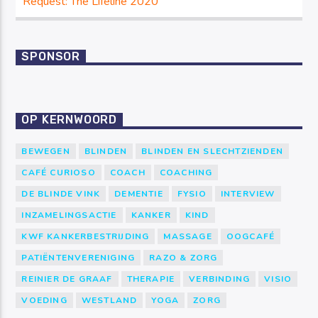
Request: The Lifeline 2020
SPONSOR
OP KERNWOORD
BEWEGEN
BLINDEN
BLINDEN EN SLECHTZIENDEN
CAFÉ CURIOSO
COACH
COACHING
DE BLINDE VINK
DEMENTIE
FYSIO
INTERVIEW
INZAMELINGSACTIE
KANKER
KIND
KWF KANKERBESTRIJDING
MASSAGE
OOGCAFÉ
PATIËNTENVERENIGING
RAZO & ZORG
REINIER DE GRAAF
THERAPIE
VERBINDING
VISIO
VOEDING
WESTLAND
YOGA
ZORG