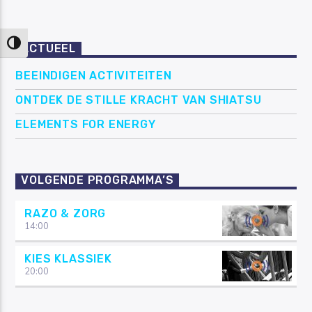
Keuze voor hoog contrast
ACTUEEL
BEEINDIGEN ACTIVITEITEN
ONTDEK DE STILLE KRACHT VAN SHIATSU
ELEMENTS FOR ENERGY
VOLGENDE PROGRAMMA’S
RAZO & ZORG
14:00
KIES KLASSIEK
20:00