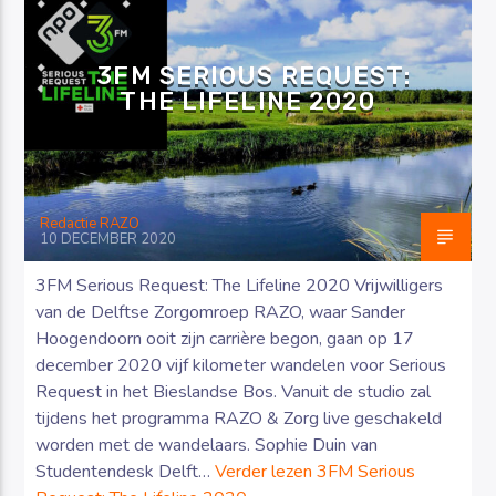
3FM SERIOUS REQUEST:
THE LIFELINE 2020
Luister RAZO online
Redactie RAZO
10 DECEMBER 2020
3FM Serious Request: The Lifeline 2020 Vrijwilligers
van de Delftse Zorgomroep RAZO, waar Sander
Hoogendoorn ooit zijn carrière begon, gaan op 17
december 2020 vijf kilometer wandelen voor Serious
Request in het Bieslandse Bos. Vanuit de studio zal
tijdens het programma RAZO & Zorg live geschakeld
worden met de wandelaars. Sophie Duin van
Studentendesk Delft…
Verder lezen
3FM Serious