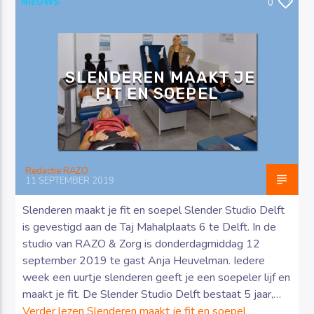
NIEUWS
0
SLENDEREN MAAKT JE
FIT EN SOEPEL
Luister RAZO online
Redactie RAZO
11 SEPTEMBER 2019
Slenderen maakt je fit en soepel Slender Studio Delft
is gevestigd aan de Taj Mahalplaats 6 te Delft. In de
studio van RAZO & Zorg is donderdagmiddag 12
september 2019 te gast Anja Heuvelman. Iedere
week een uurtje slenderen geeft je een soepeler lijf en
maakt je fit. De Slender Studio Delft bestaat 5 jaar,…
Verder lezen
Slenderen maakt je fit en soepel