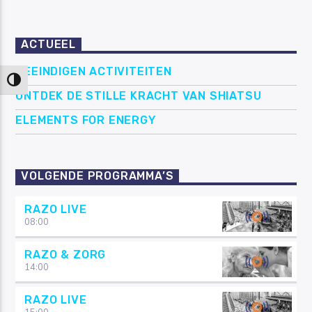
ACTUEEL
BEEINDIGEN ACTIVITEITEN
Keuze voor hoog contrast
ONTDEK DE STILLE KRACHT VAN SHIATSU
ELEMENTS FOR ENERGY
VOLGENDE PROGRAMMA’S
RAZO LIVE
08:00
RAZO & ZORG
14:00
RAZO LIVE