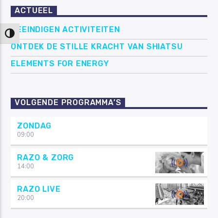
ACTUEEL
BEEINDIGEN ACTIVITEITEN
Keuze voor hoog contrast
ONTDEK DE STILLE KRACHT VAN SHIATSU
ELEMENTS FOR ENERGY
VOLGENDE PROGRAMMA’S
ZONDAG
09:00
RAZO & ZORG
14:00
RAZO LIVE
20:00