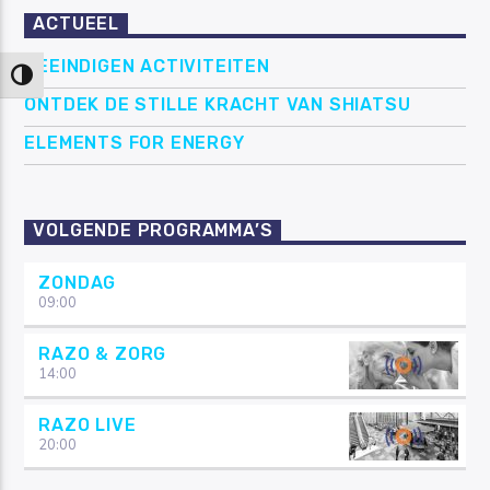
ACTUEEL
BEEINDIGEN ACTIVITEITEN
Keuze voor hoog contrast
ONTDEK DE STILLE KRACHT VAN SHIATSU
ELEMENTS FOR ENERGY
VOLGENDE PROGRAMMA’S
ZONDAG
09:00
RAZO & ZORG
14:00
RAZO LIVE
20:00