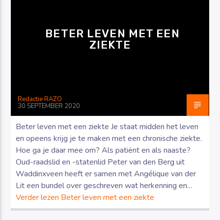
BETER LEVEN MET EEN
ZIEKTE
Luister RAZO online
Redactie RAZO
30 SEPTEMBER 2020
Beter leven met een ziekte Je staat midden het leven
en opeens krijg je te maken met een chronische ziekte.
Hoe ga je daar mee om? Als patiënt en als naaste?
Oud-raadslid en -statenlid Peter van den Berg uit
Waddinxveen heeft er samen met Angélique van der
Lit een bundel over geschreven wat herkenning en…
Verder lezen
Beter leven met een ziekte