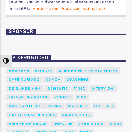
procent van de volwassenen. In absolute zin maken
546.500…
Verder lezen
Depressie, wat is het?
SPONSOR
OP KERNWOORD
Keuze voor hoog contrast
BEWEGEN
BLINDEN
BLINDEN EN SLECHTZIENDEN
CAFÉ CURIOSO
COACH
COACHING
DE BLINDE VINK
DEMENTIE
FYSIO
INTERVIEW
INZAMELINGSACTIE
KANKER
KIND
KWF KANKERBESTRIJDING
MASSAGE
OOGCAFÉ
PATIËNTENVERENIGING
RAZO & ZORG
REINIER DE GRAAF
THERAPIE
VERBINDING
VISIO