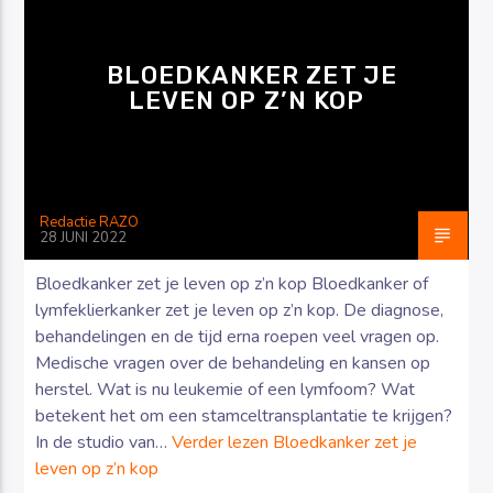
BLOEDKANKER ZET JE
LEVEN OP Z’N KOP
Luister RAZO online
Redactie RAZO
28 JUNI 2022
Bloedkanker zet je leven op z’n kop Bloedkanker of
lymfeklierkanker zet je leven op z’n kop. De diagnose,
behandelingen en de tijd erna roepen veel vragen op.
Medische vragen over de behandeling en kansen op
herstel. Wat is nu leukemie of een lymfoom? Wat
betekent het om een stamceltransplantatie te krijgen?
In de studio van…
Verder lezen
Bloedkanker zet je
leven op z’n kop