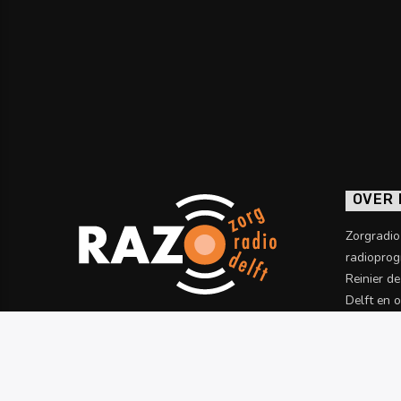
OVER
Zorgradi
radioprog
Reinier d
Delft en 
informatie
Meer wet