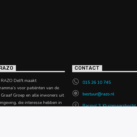
 RAZO
CONTACT
o RAZO Delft maakt
015 26 10 745
ramma’s voor patiënten van de
bestuur@razo.nl
e Graaf Groep en alle inwoners uit
omgeving, die interesse hebben in
Bacinol 3, Kluizenaarsbocht
 uit de zorgsector.
2614 GT, Delft
en over RAZO