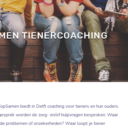
MEN TIENERCOACHING
pSamen biedt in Delft coaching voor tieners en hun ouders.
gesprek worden de zorg- en/of hulpvragen besproken. Waar
 de problemen of onzekerheden? Waar loopt je tiener