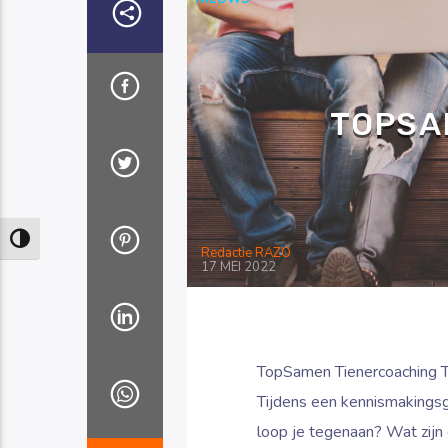
TOPSA
Keuze voor hoog contrast
Redactie RAZO
17 MEI 2022
TopSamen Tienercoaching To
Tijdens een kennismakings
loop je tegenaan? Wat zijn