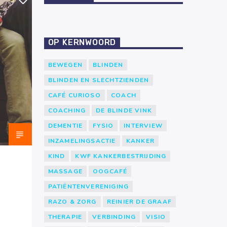
3
OP KERNWOORD
BEWEGEN
BLINDEN
BLINDEN EN SLECHTZIENDEN
CAFÉ CURIOSO
COACH
COACHING
DE BLINDE VINK
DEMENTIE
FYSIO
INTERVIEW
INZAMELINGSACTIE
KANKER
KIND
KWF KANKERBESTRIJDING
MASSAGE
OOGCAFÉ
PATIËNTENVERENIGING
RAZO & ZORG
REINIER DE GRAAF
THERAPIE
VERBINDING
VISIO