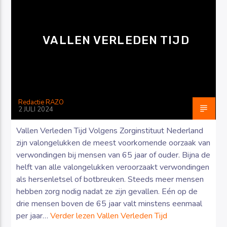
VALLEN VERLEDEN TIJD
Luister RAZO online
Redactie RAZO
2 JULI 2024
Vallen Verleden Tijd Volgens Zorginstituut Nederland
zijn valongelukken de meest voorkomende oorzaak van
verwondingen bij mensen van 65 jaar of ouder. Bijna de
helft van alle valongelukken veroorzaakt verwondingen
als hersenletsel of botbreuken. Steeds meer mensen
hebben zorg nodig nadat ze zijn gevallen. Eén op de
drie mensen boven de 65 jaar valt minstens eenmaal
per jaar…
Verder lezen
Vallen Verleden Tijd