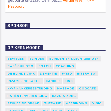
geboorte ontstaat. De impact…
Verder lezen
NAH
Paspoort
SPONSOR
OP KERNWOORD
BEWEGEN
BLINDEN
BLINDEN EN SLECHTZIENDEN
CAFÉ CURIOSO
COACH
COACHING
DE BLINDE VINK
DEMENTIE
FYSIO
INTERVIEW
INZAMELINGSACTIE
KANKER
KIND
KWF KANKERBESTRIJDING
MASSAGE
OOGCAFÉ
PATIËNTENVERENIGING
RAZO & ZORG
REINIER DE GRAAF
THERAPIE
VERBINDING
VISIO
VOEDING
WESTLAND
YOGA
ZORG