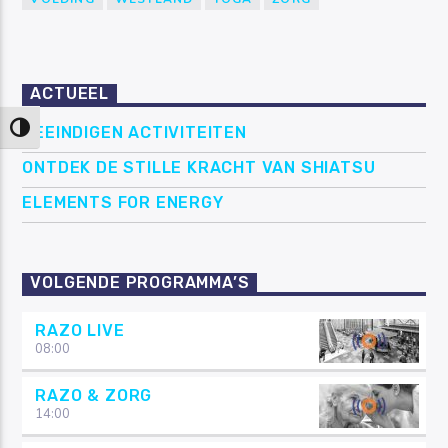
ACTUEEL
Keuze voor hoog contrast
BEEINDIGEN ACTIVITEITEN
ONTDEK DE STILLE KRACHT VAN SHIATSU
ELEMENTS FOR ENERGY
VOLGENDE PROGRAMMA’S
RAZO LIVE
08:00
RAZO & ZORG
14:00