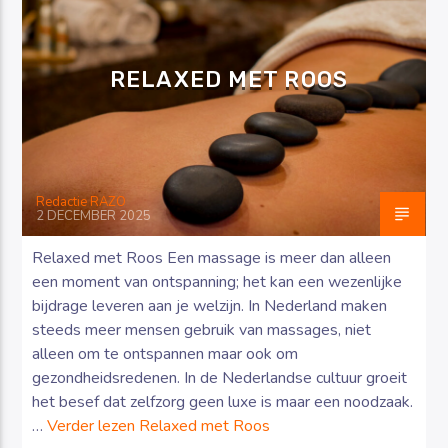
RELAXED MET ROOS
Luister RAZO online
Redactie RAZO
2 DECEMBER 2025
Relaxed met Roos Een massage is meer dan alleen
een moment van ontspanning; het kan een wezenlijke
bijdrage leveren aan je welzijn. In Nederland maken
steeds meer mensen gebruik van massages, niet
alleen om te ontspannen maar ook om
gezondheidsredenen. In de Nederlandse cultuur groeit
het besef dat zelfzorg geen luxe is maar een noodzaak.
…
Verder lezen
Relaxed met Roos