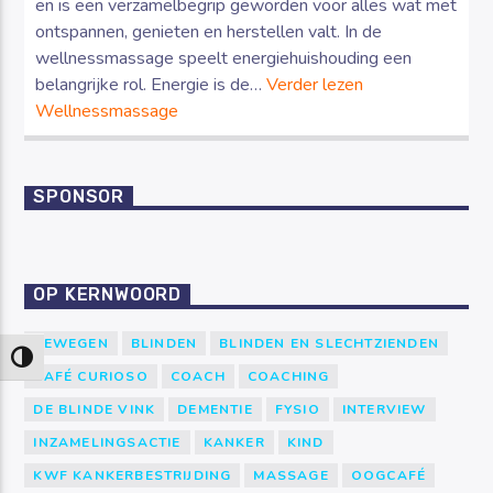
en is een verzamelbegrip geworden voor alles wat met
ontspannen, genieten en herstellen valt. In de
wellnessmassage speelt energiehuishouding een
belangrijke rol. Energie is de…
Verder lezen
Wellnessmassage
SPONSOR
OP KERNWOORD
BEWEGEN
BLINDEN
BLINDEN EN SLECHTZIENDEN
Keuze voor hoog contrast
CAFÉ CURIOSO
COACH
COACHING
DE BLINDE VINK
DEMENTIE
FYSIO
INTERVIEW
INZAMELINGSACTIE
KANKER
KIND
KWF KANKERBESTRIJDING
MASSAGE
OOGCAFÉ