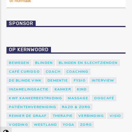
of normaal
SPONSOR
OP KERNWOORD
BEWEGEN
BLINDEN
BLINDEN EN SLECHTZIENDEN
CAFÉ CURIOSO
COACH
COACHING
DE BLINDE VINK
DEMENTIE
FYSIO
INTERVIEW
INZAMELINGSACTIE
KANKER
KIND
KWF KANKERBESTRIJDING
MASSAGE
OOGCAFÉ
PATIËNTENVERENIGING
RAZO & ZORG
REINIER DE GRAAF
THERAPIE
VERBINDING
VISIO
VOEDING
WESTLAND
YOGA
ZORG