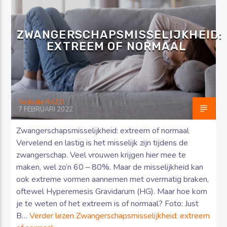
ZWANGERSCHAPSMISSELIJKHEID:
EXTREEM OF NORMAAL
Luister RAZO online
Redactie RAZO
7 FEBRUARI 2022
Zwangerschapsmisselijkheid: extreem of normaal
Vervelend en lastig is het misselijk zijn tijdens de
zwangerschap. Veel vrouwen krijgen hier mee te
maken, wel zo’n 60 – 80%. Maar de misselijkheid kan
ook extreme vormen aannemen met overmatig braken,
oftewel Hyperemesis Gravidarum (HG). Maar hoe kom
je te weten of het extreem is of normaal? Foto: Just
B…
Verder lezen
Zwangerschapsmisselijkheid: extreem