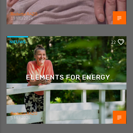
Redactie RAZO
19 MEI 2026
NIEUWS
22
ELEMENTS FOR ENERGY
Redactie RAZO
5 MEI 2026