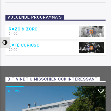
VOLGENDE PROGRAMMA’S
RAZO & ZORG
14:00
Keuze voor hoog contrast
CAFÉ CURIOSO
20:00
DIT VINDT U MISSCHIEN OOK INTERESSANT
NIEUWS
25