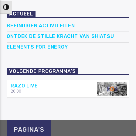
Keuze voor hoog contrast
ACTUEEL
BEEINDIGEN ACTIVITEITEN
ONTDEK DE STILLE KRACHT VAN SHIATSU
ELEMENTS FOR ENERGY
VOLGENDE PROGRAMMA’S
RAZO LIVE
20:00
PAGINA'S