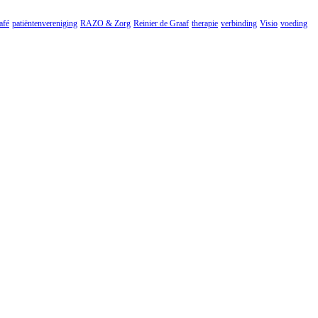
afé
patiëntenvereniging
RAZO & Zorg
Reinier de Graaf
therapie
verbinding
Visio
voeding