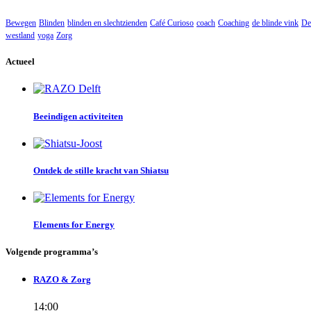
Bewegen
Blinden
blinden en slechtzienden
Café Curioso
coach
Coaching
de blinde vink
De
westland
yoga
Zorg
Actueel
Beeindigen activiteiten
Ontdek de stille kracht van Shiatsu
Elements for Energy
Volgende programma’s
RAZO & Zorg
14:00