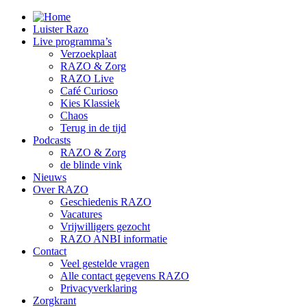
Luister Razo
Live programma’s
Verzoekplaat
RAZO & Zorg
RAZO Live
Café Curioso
Kies Klassiek
Chaos
Terug in de tijd
Podcasts
RAZO & Zorg
de blinde vink
Nieuws
Over RAZO
Geschiedenis RAZO
Vacatures
Vrijwilligers gezocht
RAZO ANBI informatie
Contact
Veel gestelde vragen
Alle contact gegevens RAZO
Privacyverklaring
Zorgkrant