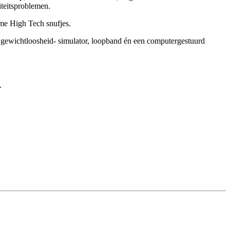
iteitsproblemen.
mme High Tech snufjes.
n gewichtloosheid- simulator, loopband én een computergestuurd
.