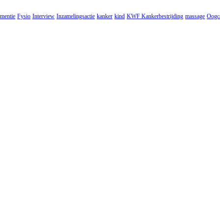
mentie
Fysio
Interview
Inzamelingsactie
kanker
kind
KWF Kankerbestrijding
massage
Oogc