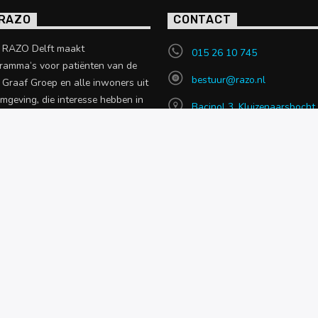
 RAZO
CONTACT
o RAZO Delft maakt
015 26 10 745
ramma’s voor patiënten van de
bestuur@razo.nl
e Graaf Groep en alle inwoners uit
omgeving, die interesse hebben in
Bacinol 3, Kluizenaarsbocht
 uit de zorgsector.
2614 GT, Delft
en over RAZO
NIEUWS
OVER RAZO
CONTACT MET