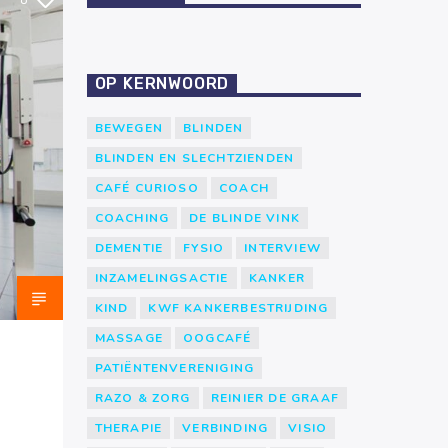
8
OP KERNWOORD
BEWEGEN
BLINDEN
BLINDEN EN SLECHTZIENDEN
CAFÉ CURIOSO
COACH
COACHING
DE BLINDE VINK
DEMENTIE
FYSIO
INTERVIEW
INZAMELINGSACTIE
KANKER
KIND
KWF KANKERBESTRIJDING
MASSAGE
OOGCAFÉ
PATIËNTENVERENIGING
RAZO & ZORG
REINIER DE GRAAF
THERAPIE
VERBINDING
VISIO