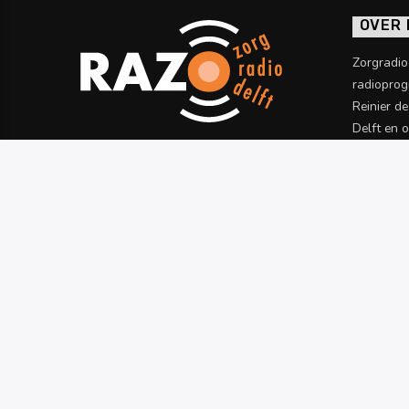
OVER
Zorgradi
radioprog
Reinier d
Delft en 
informatie
Meer wet
PROGRAMMERING
TERUGLUISTEREN
RAZO