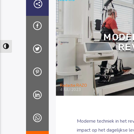
MODER
RE
Keuze voor hoog contrast
Redactie RAZO
4 JULI 2023
Moderne techniek in het re
impact op het dagelijkse le