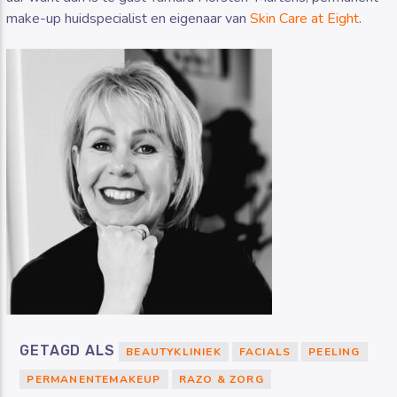
make-up huidspecialist en eigenaar van
Skin Care at Eight
.
GETAGD ALS
BEAUTYKLINIEK
FACIALS
PEELING
PERMANENTEMAKEUP
RAZO & ZORG