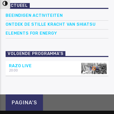
Keuze voor hoog contrast
ACTUEEL
BEEINDIGEN ACTIVITEITEN
ONTDEK DE STILLE KRACHT VAN SHIATSU
ELEMENTS FOR ENERGY
VOLGENDE PROGRAMMA’S
RAZO LIVE
20:00
PAGINA'S