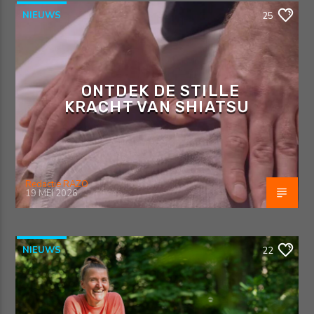
NIEUWS
25
ONTDEK DE STILLE
KRACHT VAN SHIATSU
Redactie RAZO
19 MEI 2026
NIEUWS
22