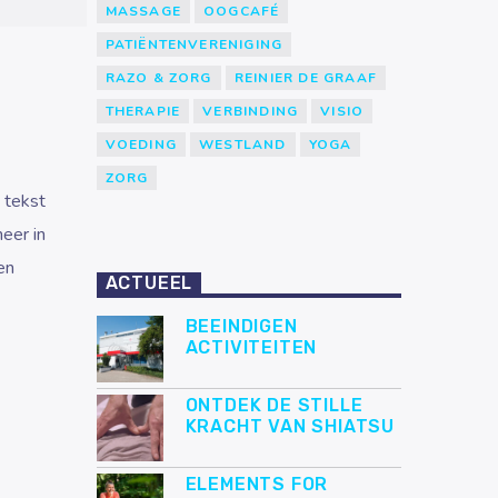
MASSAGE
OOGCAFÉ
PATIËNTENVERENIGING
RAZO & ZORG
REINIER DE GRAAF
THERAPIE
VERBINDING
VISIO
VOEDING
WESTLAND
YOGA
ZORG
 tekst
eer in
en
ACTUEEL
BEEINDIGEN
ACTIVITEITEN
ONTDEK DE STILLE
KRACHT VAN SHIATSU
ELEMENTS FOR