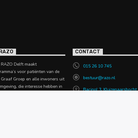
 RAZO
CONTACT
o RAZO Delft maakt
015 26 10 745
ramma’s voor patiënten van de
bestuur@razo.nl
e Graaf Groep en alle inwoners uit
omgeving, die interesse hebben in
Bacinol 3, Kluizenaarsbocht
 uit de zorgsector.
2614 GT, Delft
en over RAZO