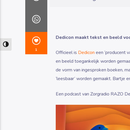
Dedicon maakt tekst en beeld voo
Keuze voor hoog contrast
1
Officieel is
Dedicon
een ‘producent va
en beeld toegankelijk worden gemaa
de vorm van ingesproken boeken, maa
‘leesbaar’ worden gemaakt. Bartje 
Een podcast van Zorgradio RAZO De