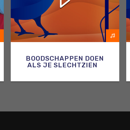
BOODSCHAPPEN DOEN
ALS JE SLECHTZIEND
OF BLIND BENT; ZEF
LEGT UIT HOE JE DAT
DOET!