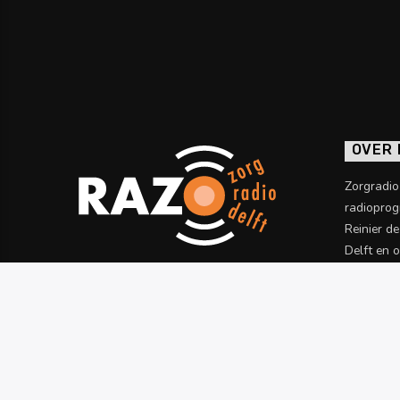
OVER
Zorgradi
radioprog
Reinier d
Delft en 
informatie
Meer wet