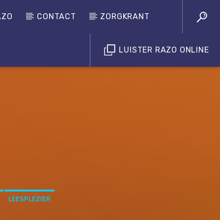
AZO
CONTACT
ZORGKRANT
LUISTER RAZO ONLINE
Luister RAZO online
LEESPLEZIER