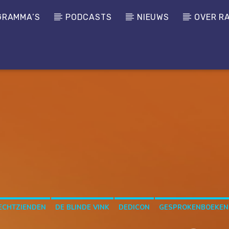
GRAMMA’S
PODCASTS
NIEUWS
OVER R
LECHTZIENDEN
DE BLINDE VINK
DEDICON
GESPROKENBOEKEN