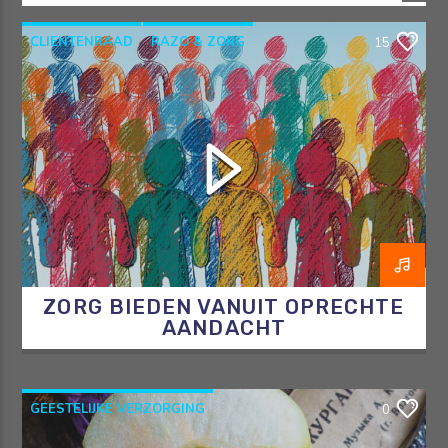
CLIENTENRAAD
RAZO & ZORG
15
REINIER DE GRAAF
VERBINDING
ZORG
ZORG BIEDEN VANUIT OPRECHTE
AANDACHT
GEESTELIJKE VERZORGING
0
INSPIRATIE EN MUZIEK