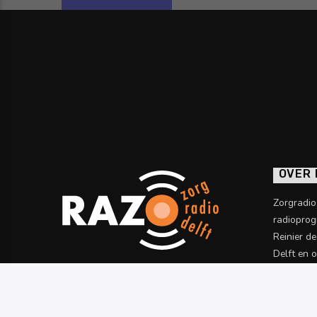
OVER
Zorgradi
radioprog
Reinier d
Delft en 
informatie
Meer wet