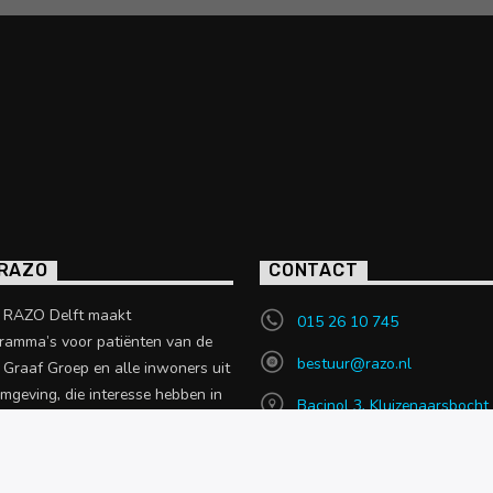
 RAZO
CONTACT
o RAZO Delft maakt
015 26 10 745
ramma’s voor patiënten van de
bestuur@razo.nl
e Graaf Groep en alle inwoners uit
omgeving, die interesse hebben in
Bacinol 3, Kluizenaarsbocht
 uit de zorgsector.
2614 GT, Delft
en over RAZO