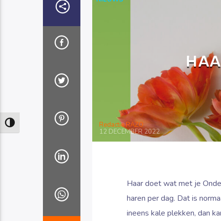
HAA
Keuze voor hoog contrast
Redactie RAZO
12 DECEMBER 2022
Haar doet wat met je Onde
haren per dag. Dat is normaa
ineens kale plekken, dan ka