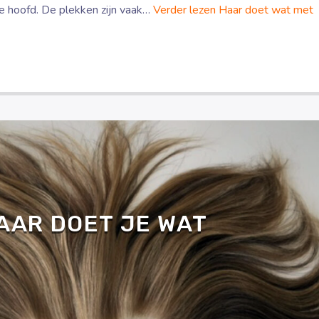
je hoofd. De plekken zijn vaak…
Verder lezen
Haar doet wat met
AAR DOET JE WAT