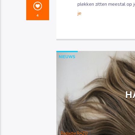
plekken zitten meestal op 
je
4
NIEUWS
H
Redactie RAZO