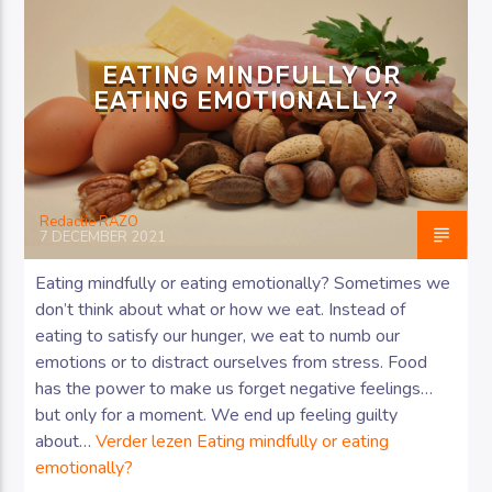
EATING MINDFULLY OR
EATING EMOTIONALLY?
Luister RAZO online
Redactie RAZO
7 DECEMBER 2021
Eating mindfully or eating emotionally? Sometimes we
don’t think about what or how we eat. Instead of
eating to satisfy our hunger, we eat to numb our
emotions or to distract ourselves from stress. Food
has the power to make us forget negative feelings…
but only for a moment. We end up feeling guilty
about…
Verder lezen
Eating mindfully or eating
emotionally?