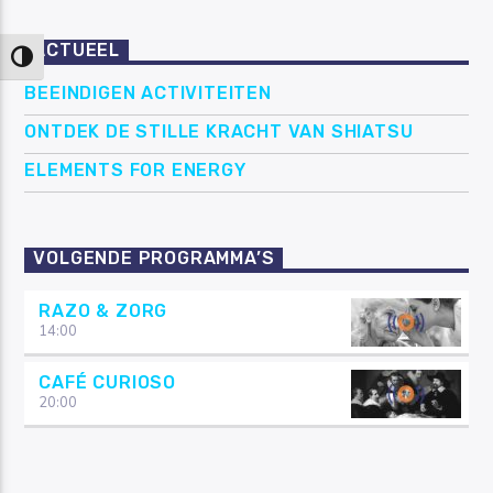
ACTUEEL
Keuze voor hoog contrast
BEEINDIGEN ACTIVITEITEN
ONTDEK DE STILLE KRACHT VAN SHIATSU
ELEMENTS FOR ENERGY
VOLGENDE PROGRAMMA’S
RAZO & ZORG
14:00
CAFÉ CURIOSO
20:00