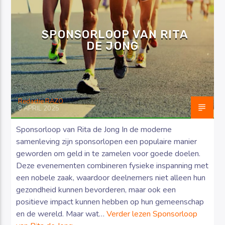
SPONSORLOOP VAN RITA
DE JONG
Luister RAZO online
Redactie RAZO
8 APRIL 2025
Sponsorloop van Rita de Jong In de moderne
samenleving zijn sponsorlopen een populaire manier
geworden om geld in te zamelen voor goede doelen.
Deze evenementen combineren fysieke inspanning met
een nobele zaak, waardoor deelnemers niet alleen hun
gezondheid kunnen bevorderen, maar ook een
positieve impact kunnen hebben op hun gemeenschap
en de wereld. Maar wat…
Verder lezen
Sponsorloop