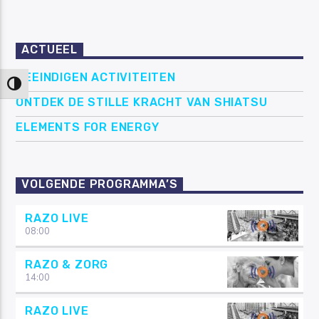
ACTUEEL
BEEINDIGEN ACTIVITEITEN
Keuze voor hoog contrast
ONTDEK DE STILLE KRACHT VAN SHIATSU
ELEMENTS FOR ENERGY
VOLGENDE PROGRAMMA’S
RAZO LIVE
08:00
RAZO & ZORG
14:00
RAZO LIVE