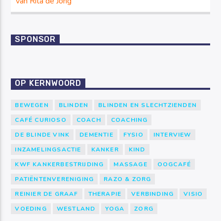
van Rita de Jong
SPONSOR
OP KERNWOORD
BEWEGEN
BLINDEN
BLINDEN EN SLECHTZIENDEN
CAFÉ CURIOSO
COACH
COACHING
DE BLINDE VINK
DEMENTIE
FYSIO
INTERVIEW
INZAMELINGSACTIE
KANKER
KIND
KWF KANKERBESTRIJDING
MASSAGE
OOGCAFÉ
PATIËNTENVERENIGING
RAZO & ZORG
REINIER DE GRAAF
THERAPIE
VERBINDING
VISIO
VOEDING
WESTLAND
YOGA
ZORG