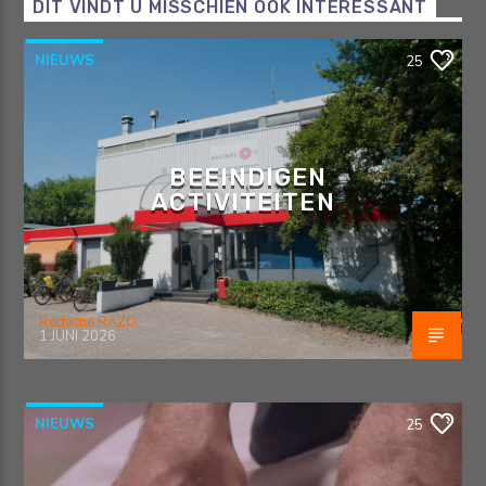
DIT VINDT U MISSCHIEN OOK INTERESSANT
NIEUWS
25
BEEINDIGEN
ACTIVITEITEN
Redactie RAZO
1 JUNI 2026
NIEUWS
25