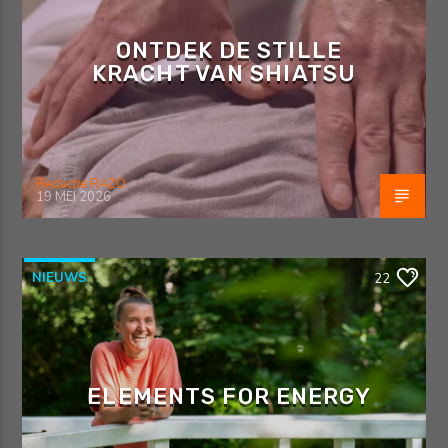
ONTDEK DE STILLE
KRACHT VAN SHIATSU
Redactie RAZO
19 MEI 2026
NIEUWS
22
ELEMENTS FOR ENERGY