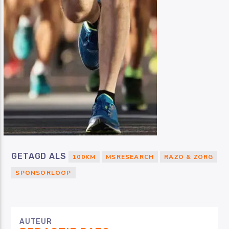
GETAGD ALS
100KM
MSRESEARCH
RAZO & ZORG
SPONSORLOOP
AUTEUR