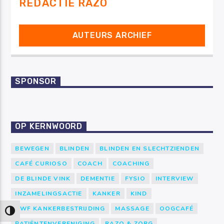
REDACTIE RAZO
AUTEURS ARCHIEF
SPONSOR
OP KERNWOORD
BEWEGEN
BLINDEN
BLINDEN EN SLECHTZIENDEN
CAFÉ CURIOSO
COACH
COACHING
DE BLINDE VINK
DEMENTIE
FYSIO
INTERVIEW
INZAMELINGSACTIE
KANKER
KIND
KWF KANKERBESTRIJDING
MASSAGE
OOGCAFÉ
Keuze voor hoog contrast
PATIËNTENVERENIGING
RAZO & ZORG