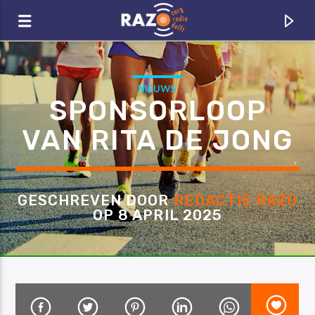
Zoeken
NIEUWS
SPONSORLOOP
VAN RITA DE JONG
GESCHREVEN DOOR
REDACTIE RAZO
OP 8 APRIL 2025
CURRENT TRACK
TITLE
ARTIST