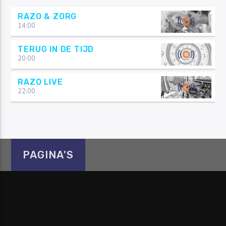
RAZO & ZORG
14:00
TERUG IN DE TIJD
20:00
RAZO LIVE
22:00
PAGINA'S