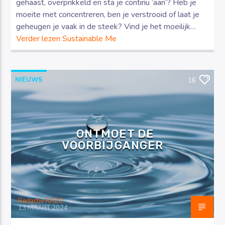
gehaast, overprikkeld en sta je continu ‘aan’? Heb je
moeite met concentreren, ben je verstrooid of laat je
geheugen je vaak in de steek? Vind je het moeilijk…
Verder lezen
Sustainable Me
NIEUWS
16
ONTMOET DE
VOORBIJGANGER
Redactie RAZO
13 MAART 2024