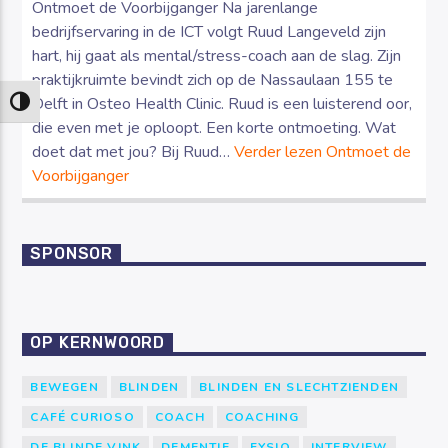
Ontmoet de Voorbijganger Na jarenlange
bedrijfservaring in de ICT volgt Ruud Langeveld zijn
hart, hij gaat als mental/stress-coach aan de slag. Zijn
praktijkruimte bevindt zich op de Nassaulaan 155 te
Delft in Osteo Health Clinic. Ruud is een luisterend oor,
Keuze voor hoog contrast
die even met je oploopt. Een korte ontmoeting. Wat
doet dat met jou? Bij Ruud…
Verder lezen
Ontmoet de
Voorbijganger
SPONSOR
OP KERNWOORD
BEWEGEN
BLINDEN
BLINDEN EN SLECHTZIENDEN
CAFÉ CURIOSO
COACH
COACHING
DE BLINDE VINK
DEMENTIE
FYSIO
INTERVIEW