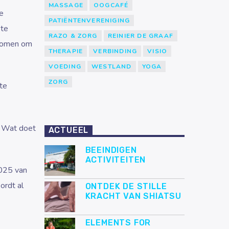
MASSAGE
OOGCAFÉ
e
PATIËNTENVERENIGING
 te
RAZO & ZORG
REINIER DE GRAAF
enomen om
THERAPIE
VERBINDING
VISIO
VOEDING
WESTLAND
YOGA
ZORG
te
? Wat doet
ACTUEEL
BEEINDIGEN
ACTIVITEITEN
2025 van
ordt al
ONTDEK DE STILLE
KRACHT VAN SHIATSU
ELEMENTS FOR