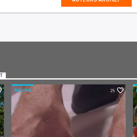
NT
NIEUWS
25