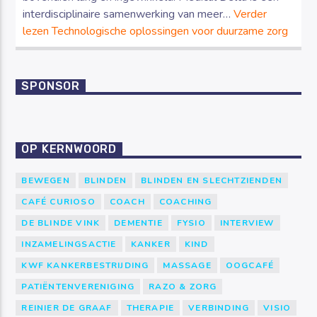
interdisciplinaire samenwerking van meer…
Verder
lezen
Technologische oplossingen voor duurzame zorg
SPONSOR
OP KERNWOORD
BEWEGEN
BLINDEN
BLINDEN EN SLECHTZIENDEN
CAFÉ CURIOSO
COACH
COACHING
DE BLINDE VINK
DEMENTIE
FYSIO
INTERVIEW
INZAMELINGSACTIE
KANKER
KIND
KWF KANKERBESTRIJDING
MASSAGE
OOGCAFÉ
PATIËNTENVERENIGING
RAZO & ZORG
REINIER DE GRAAF
THERAPIE
VERBINDING
VISIO