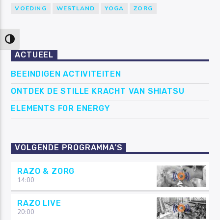
VOEDING
WESTLAND
YOGA
ZORG
Keuze voor hoog contrast
ACTUEEL
BEEINDIGEN ACTIVITEITEN
ONTDEK DE STILLE KRACHT VAN SHIATSU
ELEMENTS FOR ENERGY
VOLGENDE PROGRAMMA’S
RAZO & ZORG
14:00
RAZO LIVE
20:00