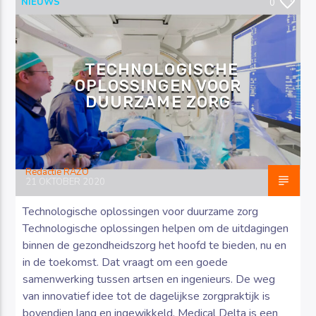
NIEUWS
0
TECHNOLOGISCHE
OPLOSSINGEN VOOR
Luister RAZO online
DUURZAME ZORG
Redactie RAZO
21 OKTOBER 2020
Technologische oplossingen voor duurzame zorg
Technologische oplossingen helpen om de uitdagingen
binnen de gezondheidszorg het hoofd te bieden, nu en
in de toekomst. Dat vraagt om een goede
samenwerking tussen artsen en ingenieurs. De weg
van innovatief idee tot de dagelijkse zorgpraktijk is
bovendien lang en ingewikkeld. Medical Delta is een