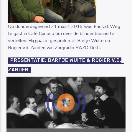
Op donderdagavond 21 maart 2019 was Eric v.d. Weg
te gast in Café Curioso om over de blindentribune te
vertellen. Hij gaat in gesprek met Bartje Wuite en
Rogier v.d. Zanden van Zorgradio RAZO Delft.
PRESENTATIE: BARTJE WUITE & ROGIER V.D.
ZANDEN