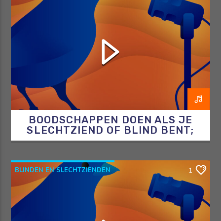
BLINDENENSLECHTZIENDEN
BOODSCHAPPEN
DE BLINDE VINK
BOODSCHAPPEN DOEN ALS JE
SLECHTZIEND OF BLIND BENT;
ZEF LEGT UIT HOE JE DAT DOET!
BLINDEN EN SLECHTZIENDEN
1
DE BLINDE VINK
DEDICON
GESPROKENBOEKEN
LEESPLEZIER