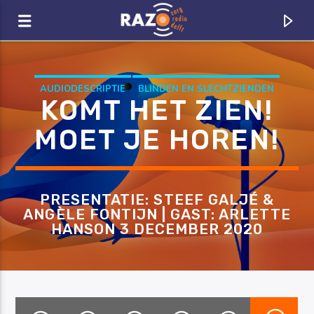
Zoeken
AUDIODESCRIPTIE
BLINDEN EN SLECHTZIENDEN
KOMT HET ZIEN!
BLINDENTOLK
DE BLINDE VINK
MOET JE HOREN!
PRESENTATIE: STEEF GALJÉ &
ANGÈLE FONTIJN | GAST: ARLETTE
HANSON 3 DECEMBER 2020
CURRENT TRACK
TITLE
ARTIST