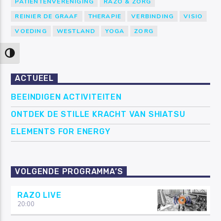
PATIËNTENVERENIGING
RAZO & ZORG
REINIER DE GRAAF
THERAPIE
VERBINDING
VISIO
VOEDING
WESTLAND
YOGA
ZORG
Keuze voor hoog contrast
ACTUEEL
BEEINDIGEN ACTIVITEITEN
ONTDEK DE STILLE KRACHT VAN SHIATSU
ELEMENTS FOR ENERGY
VOLGENDE PROGRAMMA’S
RAZO LIVE
20:00