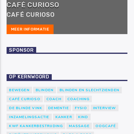
CAFÉ CURIOSO
CAFÉ CURIOSO
MEER INFORMATIE
SPONSOR
OP KERNWOORD
BEWEGEN
BLINDEN
BLINDEN EN SLECHTZIENDEN
CAFÉ CURIOSO
COACH
COACHING
DE BLINDE VINK
DEMENTIE
FYSIO
INTERVIEW
INZAMELINGSACTIE
KANKER
KIND
KWF KANKERBESTRIJDING
MASSAGE
OOGCAFÉ