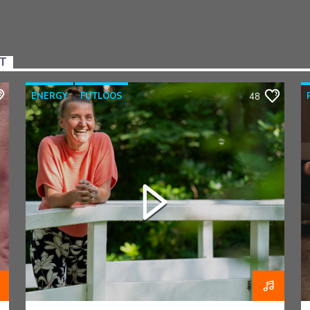
NT
ENERGY
FUTLOOS
48
HORMOONTHERAPEUT
OVERGANG
RAZO & ZORG