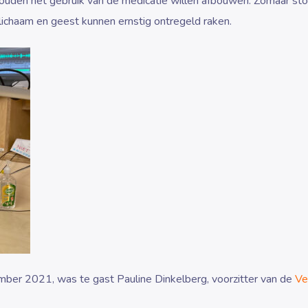
ouden het gebruik van de medicatie willen afbouwen. Zomaar st
lichaam en geest kunnen ernstig ontregeld raken.
ber 2021, was te gast Pauline Dinkelberg, voorzitter van de
Ve