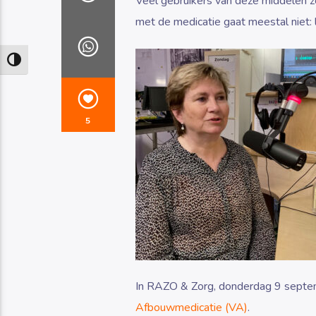
Veel gebruikers van deze middelen z
met de medicatie gaat meestal niet: 
Keuze voor hoog contrast
5
In RAZO & Zorg, donderdag 9 septem
Afbouwmedicatie (VA)
.