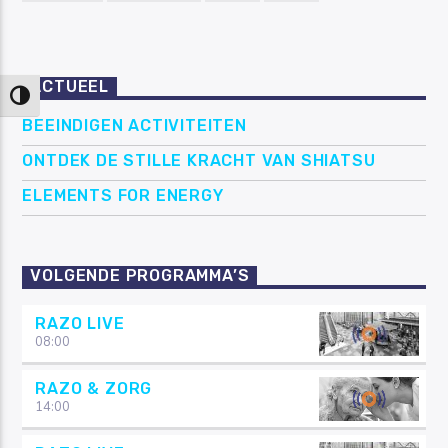
ACTUEEL
Keuze voor hoog contrast
BEEINDIGEN ACTIVITEITEN
ONTDEK DE STILLE KRACHT VAN SHIATSU
ELEMENTS FOR ENERGY
VOLGENDE PROGRAMMA’S
RAZO LIVE
08:00
RAZO & ZORG
14:00