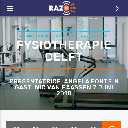
Zoeken
FYSIOTHERAPIE
INTERVIEW
RAZO & ZORG
FYSIOTHERAPIE
DELFT
PRESENTATRICE: ANGELA FONTEIN
GAST: NIC VAN PAASSEN 7 JUNI
2018
CURRENT TRACK
TITLE
ARTIST