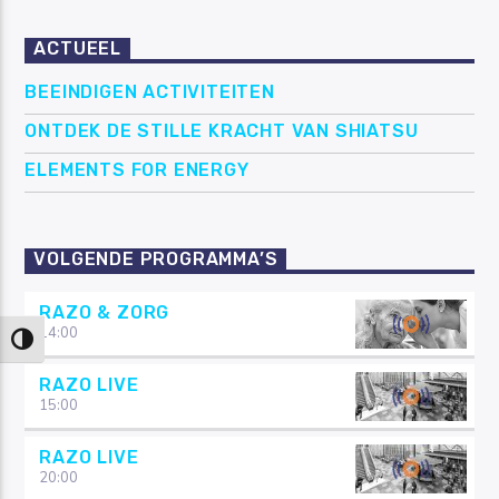
ACTUEEL
BEEINDIGEN ACTIVITEITEN
ONTDEK DE STILLE KRACHT VAN SHIATSU
ELEMENTS FOR ENERGY
VOLGENDE PROGRAMMA’S
RAZO & ZORG
14:00
Keuze voor hoog contrast
RAZO LIVE
15:00
RAZO LIVE
20:00