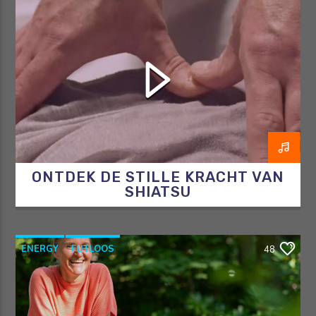
OOSTERSEGENEESKUNDE
RAZO & ZORG
SHIATSU
ONTDEK DE STILLE KRACHT VAN
SHIATSU
ENERGY
FUTLOOS
48
HORMOONTHERAPEUT
OVERGANG
RAZO & ZORG