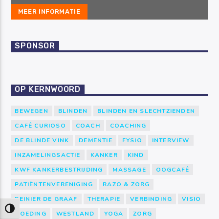
MEER INFORMATIE
SPONSOR
OP KERNWOORD
BEWEGEN
BLINDEN
BLINDEN EN SLECHTZIENDEN
CAFÉ CURIOSO
COACH
COACHING
DE BLINDE VINK
DEMENTIE
FYSIO
INTERVIEW
INZAMELINGSACTIE
KANKER
KIND
KWF KANKERBESTRIJDING
MASSAGE
OOGCAFÉ
PATIËNTENVERENIGING
RAZO & ZORG
REINIER DE GRAAF
THERAPIE
VERBINDING
VISIO
Keuze voor hoog contrast
VOEDING
WESTLAND
YOGA
ZORG