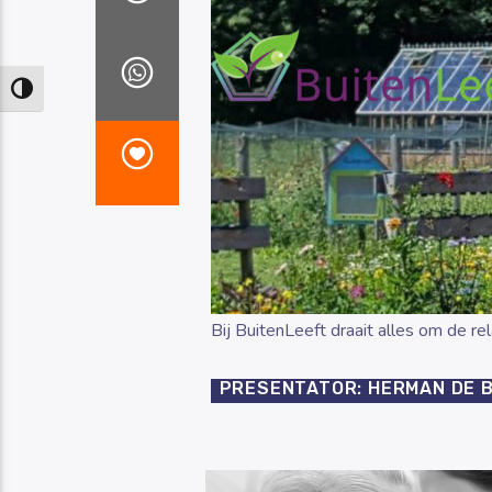
Keuze voor hoog contrast
Bij BuitenLeeft draait alles om de re
PRESENTATOR: HERMAN DE 