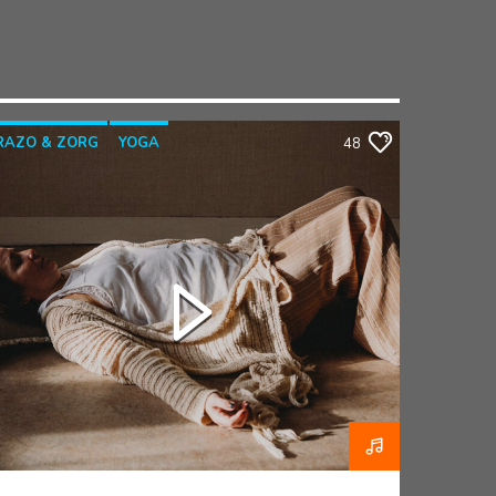
RAZO & ZORG
YOGA
48
YOGATHERAPIE
YOGAWITHBIDDY