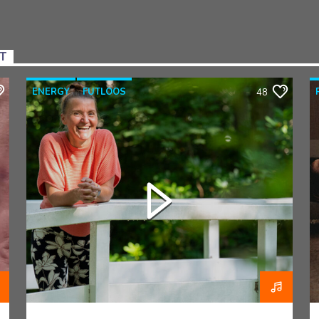
NT
ENERGY
FUTLOOS
48
HORMOONTHERAPEUT
OVERGANG
RAZO & ZORG