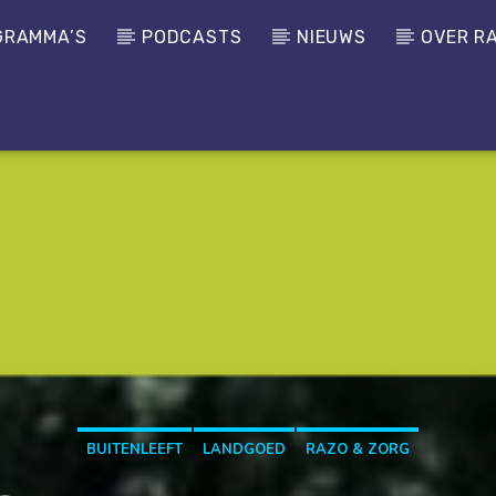
GRAMMA’S
PODCASTS
NIEUWS
OVER R
BUITENLEEFT
LANDGOED
RAZO & ZORG