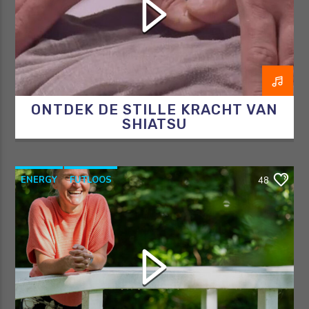
ONTDEK DE STILLE KRACHT VAN
SHIATSU
ENERGY
FUTLOOS
48
HORMOONTHERAPEUT
OVERGANG
RAZO & ZORG