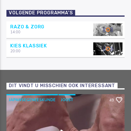
VOLGENDE PROGRAMMA’S
RAZO & ZORG
14:00
KIES KLASSIEK
20:00
DIT VINDT U MISSCHIEN OOK INTERESSANT
JAPANSEGENEESKUNDE
JOOST
49
OOSTERSEGENEESKUNDE
RAZO & ZORG
SHIATSU