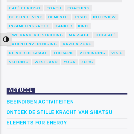
CAFÉ CURIOSO
COACH
COACHING
DE BLINDE VINK
DEMENTIE
FYSIO
INTERVIEW
INZAMELINGSACTIE
KANKER
KIND
KWF KANKERBESTRIJDING
MASSAGE
OOGCAFÉ
Keuze voor hoog contrast
PATIËNTENVERENIGING
RAZO & ZORG
REINIER DE GRAAF
THERAPIE
VERBINDING
VISIO
VOEDING
WESTLAND
YOGA
ZORG
ACTUEEL
BEEINDIGEN ACTIVITEITEN
ONTDEK DE STILLE KRACHT VAN SHIATSU
ELEMENTS FOR ENERGY