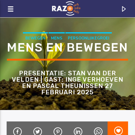
Zoeken
BEWEGEN
MENS
PERSOONLIJKEGROEI
MENS EN BEWEGEN
RAZO & ZORG
PRESENTATIE: STAN VAN DER
VELDEN | GAST: INGE VERHOEVEN
EN PASCAL THEUNISSEN 27
FEBRUARI 2025
CURRENT TRACK
TITLE
ARTIST