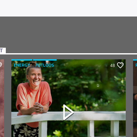
NT
ENERGY
FUTLOOS
48
HORMOONTHERAPEUT
OVERGANG
RAZO & ZORG