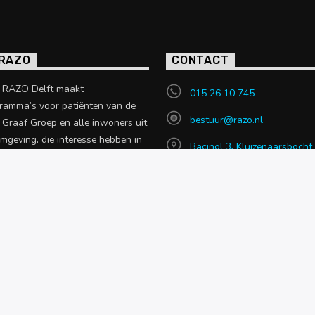
 RAZO
CONTACT
o RAZO Delft maakt
015 26 10 745
ramma’s voor patiënten van de
bestuur@razo.nl
e Graaf Groep en alle inwoners uit
omgeving, die interesse hebben in
Bacinol 3, Kluizenaarsbocht
 uit de zorgsector.
2614 GT, Delft
en over RAZO