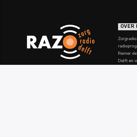
OVER
Zorgradi
radioprog
Reinier d
Delft en 
informatie
Meer wet