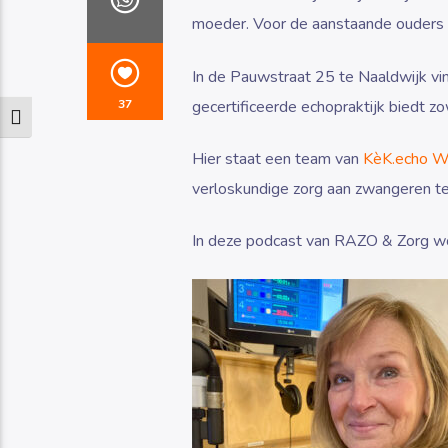
moeder. Voor de aanstaande ouders is
In de Pauwstraat 25 te Naaldwijk vin
gecertificeerde echopraktijk biedt zo
37
Keuze voor hoog contrast
Hier staat een team van
KèK.echo W
verloskundige zorg aan zwangeren t
In deze podcast van RAZO & Zorg w