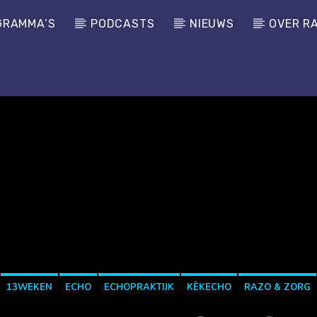
GRAMMA’S
PODCASTS
NIEUWS
OVER R
13WEKEN
ECHO
ECHOPRAKTIJK
KÈKECHO
RAZO & ZORG