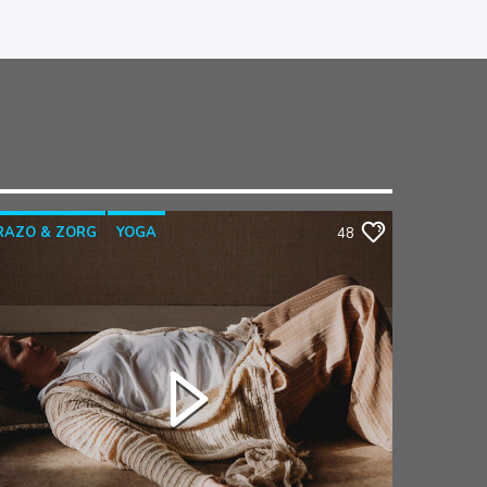
RAZO & ZORG
YOGA
48
YOGATHERAPIE
YOGAWITHBIDDY