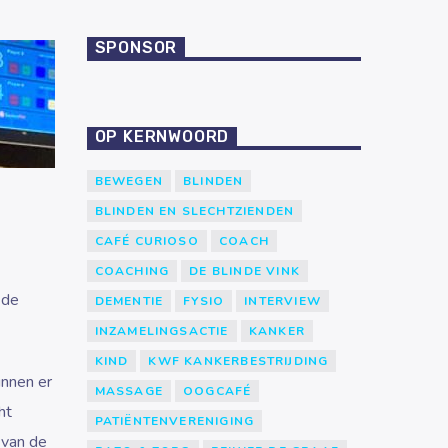
SPONSOR
OP KERNWOORD
BEWEGEN
BLINDEN
BLINDEN EN SLECHTZIENDEN
CAFÉ CURIOSO
COACH
COACHING
DE BLINDE VINK
 de
DEMENTIE
FYSIO
INTERVIEW
INZAMELINGSACTIE
KANKER
KIND
KWF KANKERBESTRIJDING
unnen er
MASSAGE
OOGCAFÉ
ht
PATIËNTENVERENIGING
 van de