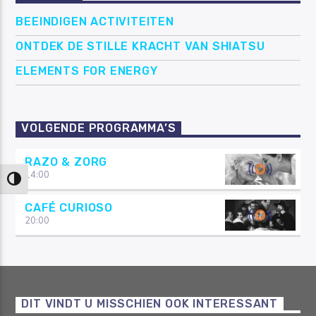
BEEINDIGEN ACTIVITEITEN
ONTDEK DE STILLE KRACHT VAN SHIATSU
ELEMENTS FOR ENERGY
VOLGENDE PROGRAMMA’S
RAZO & ZORG
14:00
Keuze voor hoog contrast
CAFÉ CURIOSO
20:00
DIT VINDT U MISSCHIEN OOK INTERESSANT