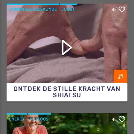
JAPANSEGENEESKUNDE
JOOST
49
OOSTERSEGENEESKUNDE
RAZO & ZORG
SHIATSU
ONTDEK DE STILLE KRACHT VAN
SHIATSU
ENERGY
FUTLOOS
48
HORMOONTHERAPEUT
OVERGANG