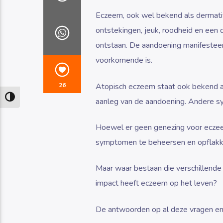
Eczeem, ook wel bekend als dermatit
ontstekingen, jeuk, roodheid en een d
ontstaan. De aandoening manifesteer
voorkomende is.
Atopisch eczeem staat ook bekend als
26
Keuze voor hoog contrast
aanleg van de aandoening. Andere syn
Hoewel er geen genezing voor eczeem
symptomen te beheersen en opflakke
Maar waar bestaan die verschillende
impact heeft eczeem op het leven?
De antwoorden op al deze vragen en 