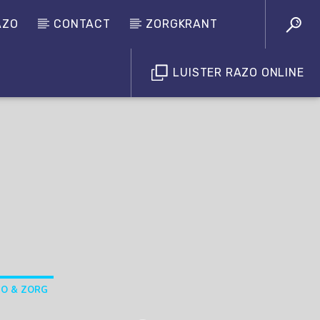
AZO
CONTACT
ZORGKRANT
LUISTER RAZO ONLINE
Luister RAZO online
O & ZORG