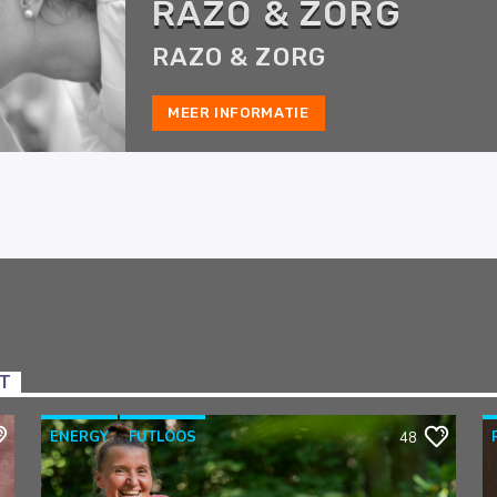
RAZO & ZORG
RAZO & ZORG
MEER INFORMATIE
NT
ENERGY
FUTLOOS
48
HORMOONTHERAPEUT
OVERGANG