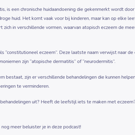
is, is een chronische huidaandoening die gekenmerkt wordt door
roge huid. Het komt vaak voor bij kinderen, maar kan op elke leef
t zich in verschillende vormen, waarvan atopisch eczeem de mee
 “constitutioneel eczeem”. Deze laatste naam verwijst naar de e
oniemen zijn “atopische dermatitis” of “neurodermitis”.
 bestaat, zijn er verschillende behandelingen die kunnen helpe
ringen te verminderen.
 behandelingen uit? Heeft de leefstijl iets te maken met eczee
nog meer beluister je in deze podcast!