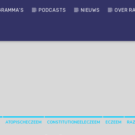
GRAMMA’S
PODCASTS
NIEUWS
OVER R
ATOPISCHECZEEM
CONSTITUTIONEELECZEEM
ECZEEM
RAZ