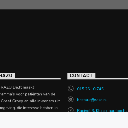
 RAZO
CONTACT
o RAZO Delft maakt
015 26 10 745
ramma’s voor patiënten van de
bestuur@razo.nl
e Graaf Groep en alle inwoners uit
omgeving, die interesse hebben in
Bacinol 3, Kluizenaarsbocht
 uit de zorgsector.
2614 GT, Delft
en over RAZO