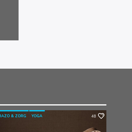
RAZO & ZORG
YOGA
48
YOGATHERAPIE
YOGAWITHBIDDY