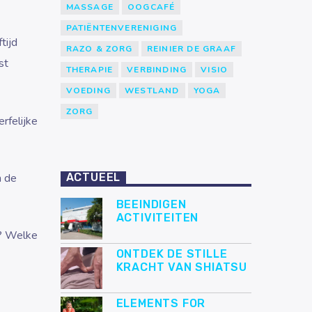
MASSAGE
OOGCAFÉ
PATIËNTENVERENIGING
tijd
RAZO & ZORG
REINIER DE GRAAF
st
THERAPIE
VERBINDING
VISIO
VOEDING
WESTLAND
YOGA
ZORG
rfelijke
n de
ACTUEEL
BEEINDIGEN
ACTIVITEITEN
m? Welke
ONTDEK DE STILLE
KRACHT VAN SHIATSU
ELEMENTS FOR