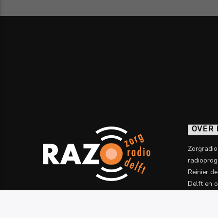
OVER
Zorgradi
radioprog
Reinier d
Delft en 
informatie
Meer wet