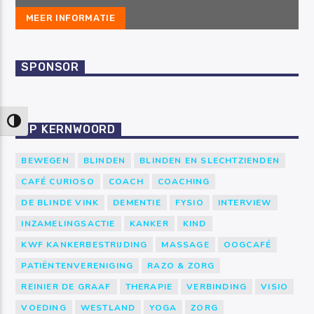
MEER INFORMATIE
SPONSOR
Keuze voor hoog contrast
OP KERNWOORD
BEWEGEN
BLINDEN
BLINDEN EN SLECHTZIENDEN
CAFÉ CURIOSO
COACH
COACHING
DE BLINDE VINK
DEMENTIE
FYSIO
INTERVIEW
INZAMELINGSACTIE
KANKER
KIND
KWF KANKERBESTRIJDING
MASSAGE
OOGCAFÉ
PATIËNTENVERENIGING
RAZO & ZORG
REINIER DE GRAAF
THERAPIE
VERBINDING
VISIO
VOEDING
WESTLAND
YOGA
ZORG