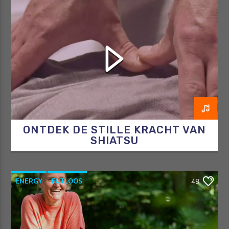
OOSTERSEGENEESKUNDE
RAZO & ZORG
SHIATSU
ONTDEK DE STILLE KRACHT VAN
SHIATSU
ENERGY
FUTLOOS
48
HORMOONTHERAPEUT
OVERGANG
RAZO & ZORG