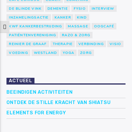
DE BLINDE VINK
DEMENTIE
FYSIO
INTERVIEW
INZAMELINGSACTIE
KANKER
KIND
KWF KANKERBESTRIJDING
MASSAGE
OOGCAFÉ
Keuze voor hoog contrast
PATIËNTENVERENIGING
RAZO & ZORG
REINIER DE GRAAF
THERAPIE
VERBINDING
VISIO
VOEDING
WESTLAND
YOGA
ZORG
ACTUEEL
BEEINDIGEN ACTIVITEITEN
ONTDEK DE STILLE KRACHT VAN SHIATSU
ELEMENTS FOR ENERGY