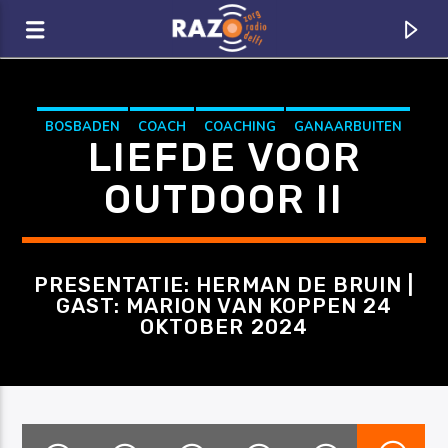
Zoeken
BOSBADEN
COACH
COACHING
GANAARBUITEN
LIEFDE VOOR
LIEFDEVOOROUTDOOR
OUTDOOR
RAZO & ZORG
OUTDOOR II
PRESENTATIE: HERMAN DE BRUIN |
GAST: MARION VAN KOPPEN 24
OKTOBER 2024
CURRENT TRACK
TITLE
ARTIST