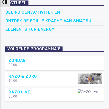
ACTUEEL
Keuze voor hoog contrast
BEEINDIGEN ACTIVITEITEN
ONTDEK DE STILLE KRACHT VAN SHIATSU
ELEMENTS FOR ENERGY
VOLGENDE PROGRAMMA’S
ZONDAG
09:00
RAZO & ZORG
14:00
RAZO LIVE
20:00