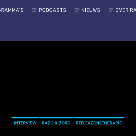
GRAMMA’S
PODCASTS
NIEUWS
OVER R
INTERVIEW
RAZO & ZORG
REFLEXZONETHERAPIE