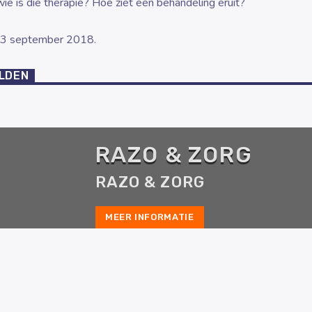
ie is die therapie? Hoe ziet een behandeling eruit?
13 september 2018.
ELDEN
RAZO & ZORG
RAZO & ZORG
MEER INFORMATIE