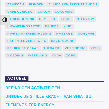
BEWEGEN
BLINDEN
BLINDEN EN SLECHTZIENDEN
CAFÉ CURIOSO
COACH
COACHING
DE BLINDE VINK
DEMENTIE
FYSIO
INTERVIEW
Keuze voor hoog contrast
INZAMELINGSACTIE
KANKER
KIND
KWF KANKERBESTRIJDING
MASSAGE
OOGCAFÉ
PATIËNTENVERENIGING
RAZO & ZORG
REINIER DE GRAAF
THERAPIE
VERBINDING
VISIO
VOEDING
WESTLAND
YOGA
ZORG
ACTUEEL
BEEINDIGEN ACTIVITEITEN
ONTDEK DE STILLE KRACHT VAN SHIATSU
ELEMENTS FOR ENERGY